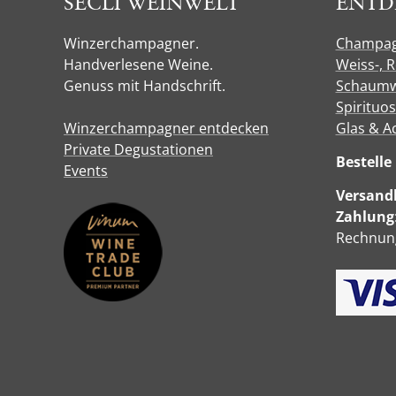
SECLI WEINWELT
ENTD
Winzerchampagner.
Champa
Handverlesene Weine.
Weiss-, 
Genuss mit Handschrift.
Schaumw
Spirituo
Winzerchampagner entdecken
Glas & A
Private Degustationen
Bestell
Events
Versandk
Zahlung
Rechnung