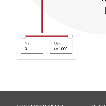
Min.
Max.
>=