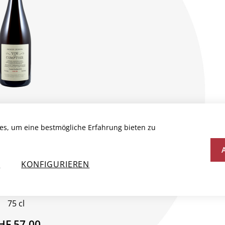
OTEAUX
AMPENOIS
es, um eine bestmögliche Erfahrung bieten zu
NC VIN DE
TOIR L21.82
AC
N
KONFIGURIEREN
eich, Champagne
rles Dufour
75 cl
HF 57.00