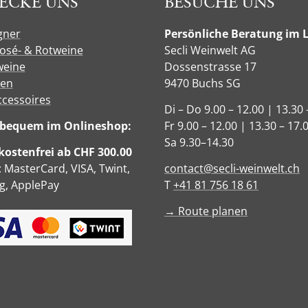
ECKE UNS
BESUCHE UNS
gner
Persönliche Beratung im 
Rosé- & Rotweine
Secli Weinwelt AG
eine
Dossenstrasse 17
sen
9470 Buchs SG
ccessoires
Di – Do 9.00 – 12.00 | 13.30 
e bequem im Onlineshop:
Fr 9.00 – 12.00 | 13.30 – 17.
Sa 9.30–14.30
ostenfrei ab CHF 300.00
: MasterCard, VISA, Twint,
contact@secli-weinwelt.ch
, ApplePay
T
+41 81 756 18 61
→ Route planen