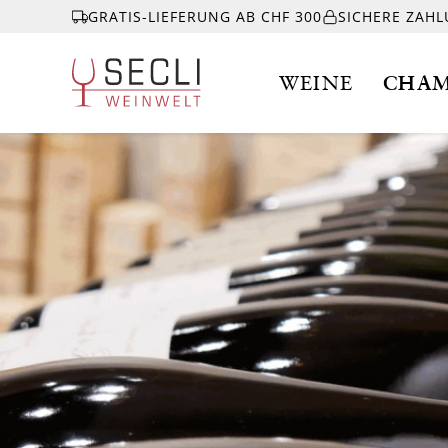
GRATIS-LIEFERUNG AB CHF 300
SICHERE ZAH
WEINE
CHAM
WEINE
CHAMPAGNER
& MEHR
EVENTS
ÜBER UNS