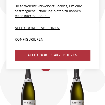
BRUT AC
BLANCS GRAND
Diese Website verwendet Cookies, um eine
CRU AC
bestmögliche Erfahrung bieten zu können.
Frankreich, Champagne
Mehr Informationen ...
Frankreich, Champagne
Suenen
Suenen
2019
75 cl
ALLE COOKIES ABLEHNEN
2019
75 cl
CHF 160.00
CHF 210.00
KONFIGURIEREN
R
N
R
N
ALLE COOKIES AKZEPTIEREN
NEU