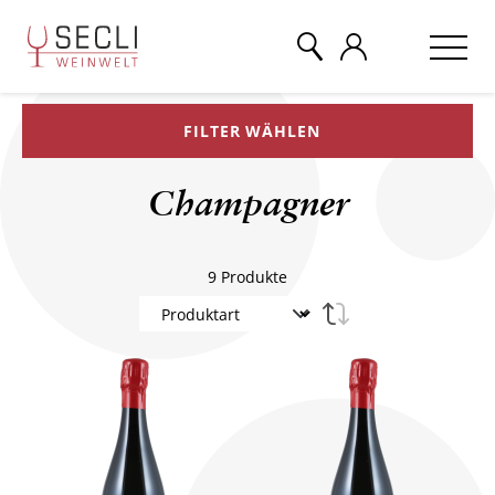
FILTER WÄHLEN
WEINE
Champagner
CHAMPAGNER
9
Produkte
& MEHR
EVENTS
ÜBER UNS
KONTAKT