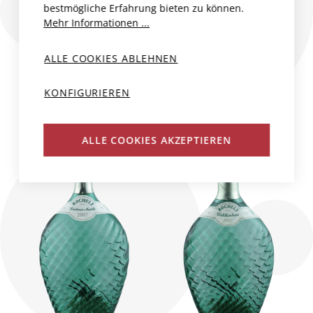
MARILLE
MARILLE
bestmögliche Erfahrung bieten zu können.
Mehr Informationen ...
Österreich, Tirol
Österreich, Tirol
Rochelt
Rochelt
ALLE COOKIES ABLEHNEN
2017
35 cl
2018
35 cl
KONFIGURIEREN
CHF 230.00
CHF 230.00
N
N
ALLE COOKIES AKZEPTIEREN