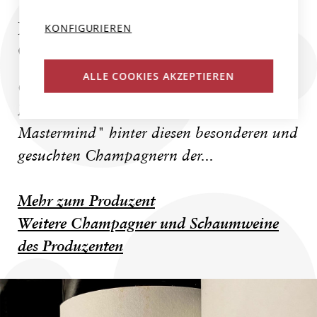
FRANCOISE MARTINOT BY
KONFIGURIEREN
CHARLES DUFOUR
ALLE COOKIES AKZEPTIEREN
Charles Dufour, der umtriebige Sohn von
Françoise Martinot, steht als "
Mastermind" hinter diesen besonderen und
gesuchten Champagnern der...
Mehr zum Produzent
Weitere Champagner und Schaumweine
des Produzenten