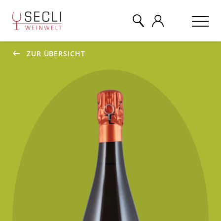
ZUR ÜBERSICHT
WEINE
CHAMPAGNER
& MEHR
EVENTS
ÜBER UNS
KONTAKT