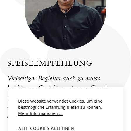
SPEISEEMPFEHLUNG
Vielseitiger Begleiter auch zu etwas
kräftigeren Gerichten, etwa zu Gemüse
vom Grill, Eintöpfen, oder zu Paella, aber
Diese Website verwendet Cookies, um eine
auch zu auf der Haut gebratenem Zander
bestmögliche Erfahrung bieten zu können.
Mehr Informationen ...
auf Wirsing mit Speckschaum.
ALLE COOKIES ABLEHNEN