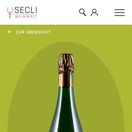
ZUR ÜBERSICHT
WEINE
CHAMPAGNER
& MEHR
EVENTS
ÜBER UNS
KONTAKT