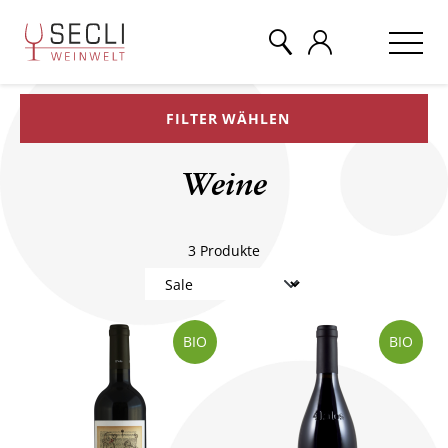
FILTER WÄHLEN
WEINE
Weine
CHAMPAGNER
3
Produkte
& MEHR
EVENTS
BIO
BIO
ÜBER UNS
KONTAKT