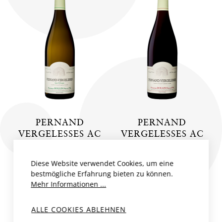
PERNAND
PERNAND
VERGELESSES AC
VERGELESSES AC
LES CLOUX
ROUGE
Diese Website verwendet Cookies, um eine
Frankreich, Burgund
Frankreich, Burgund
bestmögliche Erfahrung bieten zu können.
Domaine Rollin Père et
Domaine Rollin Père et
Mehr Informationen ...
Fils
Fils
2023
75 cl
2022
75 cl
ALLE COOKIES ABLEHNEN