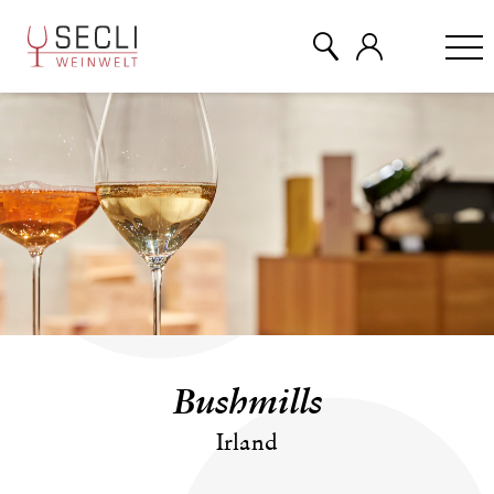
WEINE
CHAMPAGNER
& MEHR
EVENTS
Bushmills
ÜBER UNS
Irland
KONTAKT