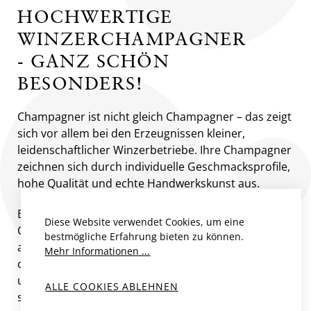
HOCHWERTIGE
WINZERCHAMPAGNER
- GANZ SCHÖN
BESONDERS!
Champagner ist nicht gleich Champagner – das zeigt
sich vor allem bei den Erzeugnissen kleiner,
leidenschaftlicher Winzerbetriebe. Ihre Champagner
zeichnen sich durch individuelle Geschmacksprofile,
hohe Qualität und echte Handwerkskunst aus.
Bei uns in der Secli Weinwelt findest du mit >350
Diese Website verwendet Cookies, um eine
Champagnern die wohl grösste Auswahl dieses
bestmögliche Erfahrung bieten zu können.
aussergewöhnlichen Kultgetränks. Authentisch,
Mehr Informationen ...
charakterstark und fernab der Masse. Lass dich von
uns beraten und erlebe Champagner, wie er sein
ALLE COOKIES ABLEHNEN
sollte – unverfälscht und aussergewöhnlich.