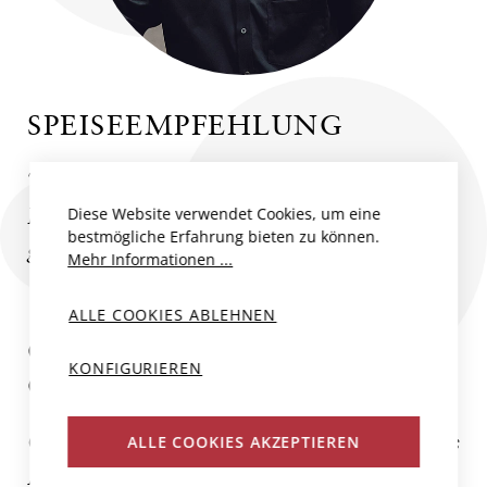
SPEISEEMPFEHLUNG
Toll zu Pasta Gerichten oder Risotto mit
Pilzen, zu dunklem Fleisch, vom Grill oder
Diese Website verwendet Cookies, um eine
bestmögliche Erfahrung bieten zu können.
geschmort und wunderbar auch zu Wild.
Mehr Informationen ...
ALLE COOKIES ABLEHNEN
CA`MARCANDA DI ANGELO
KONFIGURIEREN
GAJA
Ca’ Marcanda in Bolgheri ist Angelo Gajas
ALLE COOKIES AKZEPTIEREN
Meisterwerk in der Toskana – ein Ort, an