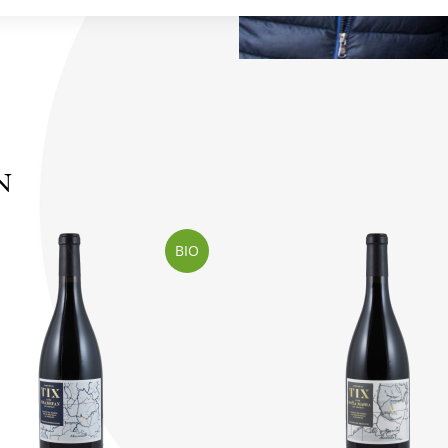
N
BIO