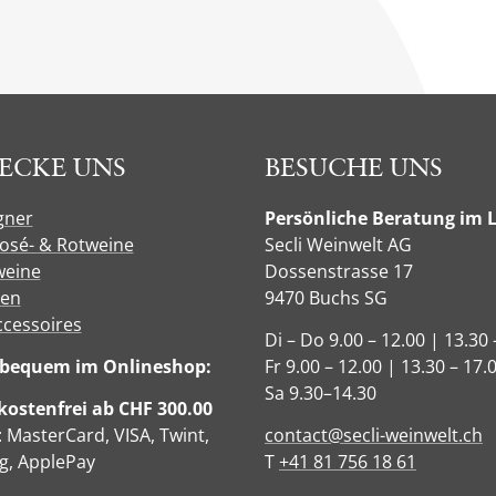
ECKE UNS
BESUCHE UNS
gner
Persönliche Beratung im 
Rosé- & Rotweine
Secli Weinwelt AG
eine
Dossenstrasse 17
sen
9470 Buchs SG
ccessoires
Di – Do 9.00 – 12.00 | 13.30 
e bequem im Onlineshop:
Fr 9.00 – 12.00 | 13.30 – 17.
Sa 9.30–14.30
ostenfrei ab CHF 300.00
: MasterCard, VISA, Twint,
contact@secli-weinwelt.ch
, ApplePay
T
+41 81 756 18 61