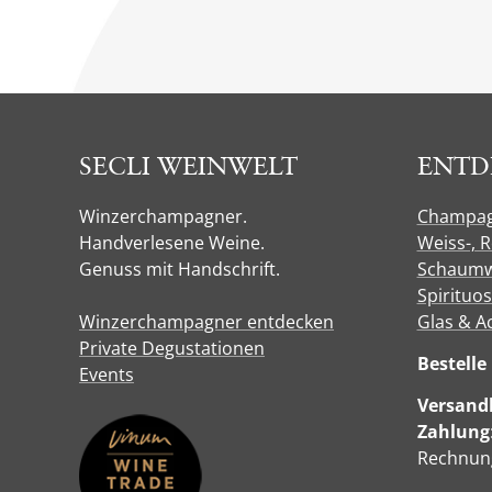
SECLI WEINWELT
ENTD
Winzerchampagner.
Champa
Handverlesene Weine.
Weiss-, 
Genuss mit Handschrift.
Schaumw
Spirituo
Winzerchampagner entdecken
Glas & A
Private Degustationen
Bestell
Events
Versandk
Zahlung
Rechnung