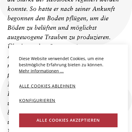
konnte. So hatte er nach seiner Ankunft
begonnen den Boden pflügen, um die
Böden zu belüften und möglichst
ausgewogene Trauben zu produzieren.
Überhaupt legt Laurent ein grosses
Augenmerk darauf, möglichst im Einklang
Diese Website verwendet Cookies, um eine
bestmögliche Erfahrung bieten zu können.
mit der Natur zu arbeiten. Es werden
Mehr Informationen ...
pflanzliche Präparate, Kieselerde und Horn
Mist in den Weinbergen eingesetzt und
ALLE COOKIES ABLEHNEN
Kupfer und Schwefel wird nur punktuell
KONFIGURIEREN
verwendet, um Rebkrankheiten zu
bekämpfen. Die geernteten Trauben
ALLE COOKIES AKZEPTIEREN
werden gepresst, leicht geschwefelt, über
Nacht natürlich geklärt und in 10 bis 20