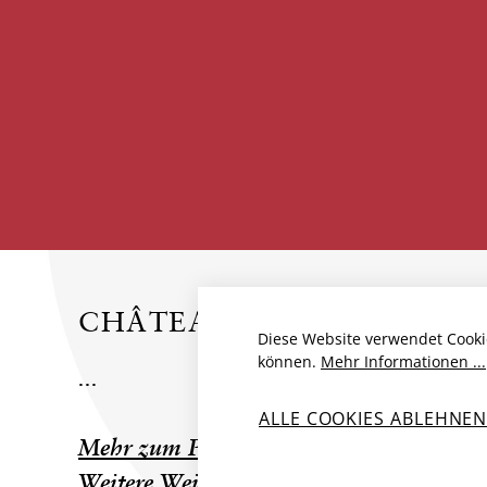
CHÂTEAU L`EGLISE CLINE
Diese Website verwendet Cooki
können.
Mehr Informationen ...
...
ALLE COOKIES ABLEHNE
Mehr zum Produzent
Weitere Weine des Produzenten