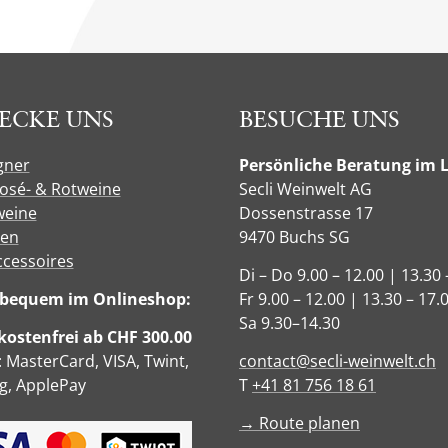
ECKE UNS
BESUCHE UNS
gner
Persönliche Beratung im 
Rosé- & Rotweine
Secli Weinwelt AG
eine
Dossenstrasse 17
sen
9470 Buchs SG
ccessoires
Di – Do 9.00 – 12.00 | 13.30 
e bequem im Onlineshop:
Fr 9.00 – 12.00 | 13.30 – 17.
Sa 9.30–14.30
ostenfrei ab CHF 300.00
: MasterCard, VISA, Twint,
contact@secli-weinwelt.ch
, ApplePay
T
+41 81 756 18 61
→ Route planen