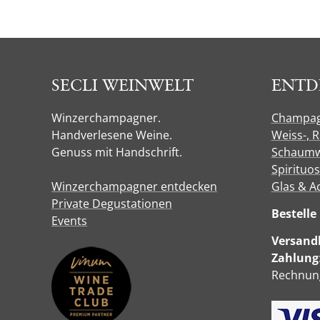
SECLI WEINWELT
ENTD
Winzerchampagner.
Champa
Handverlesene Weine.
Weiss-, 
Genuss mit Handschrift.
Schaumw
Spirituo
Winzerchampagner entdecken
Glas & A
Private Degustationen
Bestell
Events
Versandk
Zahlung
Rechnung