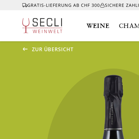
GRATIS-LIEFERUNG AB CHF 300
SICHERE ZAH
WEINE
CHAM
ZUR ÜBERSICHT
WEINE
CHAMPAGNER
& MEHR
EVENTS
ÜBER UNS