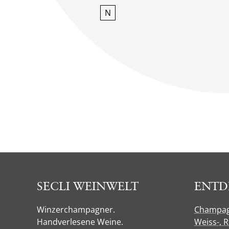
N
SECLI WEINWELT
ENTD
Winzerchampagner.
Champa
Handverlesene Weine.
Weiss-, 