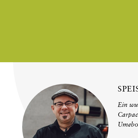
SPE
Ein wu
Carpac
Umebos