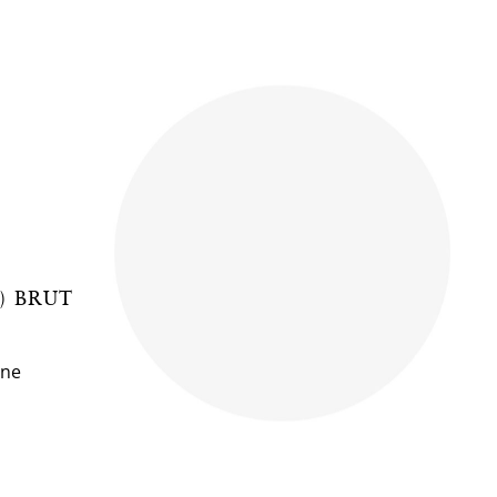
3) BRUT
gne