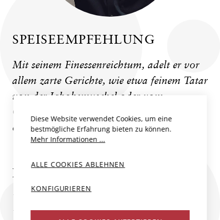
SPEISEEMPFEHLUNG
Mit seinem Finessenreichtum, adelt er vor
allem zarte Gerichte, wie etwa feinem Tatar
von der Jakobsmuschel oder vom
Carabinero, Dorade mit Beurre Blanc,
Diese Website verwendet Cookies, um eine
oder "Poulet de Bresse aux Morilles".
bestmögliche Erfahrung bieten zu können.
Mehr Informationen ...
ALLE COOKIES ABLEHNEN
FLAVIEN NOWACK
KONFIGURIEREN
Was 1795 mit Jean-Baptiste Nowack in
Vandières seinen Anfang nahm, wurde ab