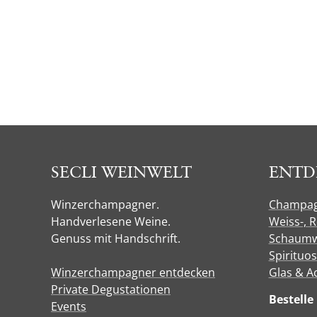
SECLI WEINWELT
ENTD
Winzerchampagner.
Champa
Handverlesene Weine.
Weiss-, 
Genuss mit Handschrift.
Schaumw
Spirituo
Winzerchampagner entdecken
Glas & A
Private Degustationen
Bestell
Events