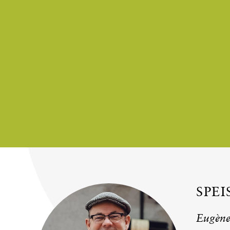
SPE
Eugène 