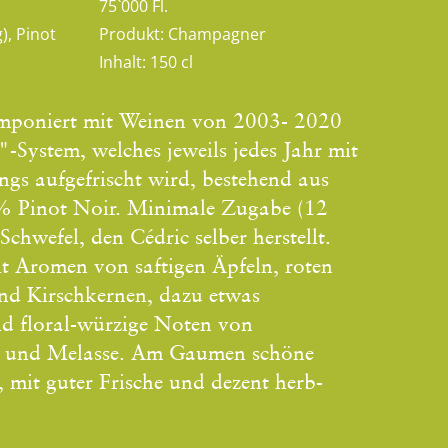
75`000 Fl.
), Pinot
Produkt:
Champagner
Inhalt:
150 cl
omponiert mit Weinen von 2003- 2020
"-System, welches jeweils jedes Jahr mit
gs aufgefrischt wird, bestehend aus
 Pinot Noir. Minimale Zugabe (12
chwefel, den Cédric selber herstellt.
it Aromen von saftigen Äpfeln, roten
und Kirschkernen, dazu etwas
d floral-würzige Noten von
n und Melasse. Am Gaumen schöne
, mit guter Frische und dezent herb-