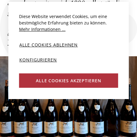
ausgebaut, seit er sich 1990 selbstständig
gemacht...
Diese Website verwendet Cookies, um eine
bestmögliche Erfahrung bieten zu können.
Mehr Informationen ...
Mehr zum Produzent
Weitere Weine des Produzenten
ALLE COOKIES ABLEHNEN
KONFIGURIEREN
ALLE COOKIES AKZEPTIEREN