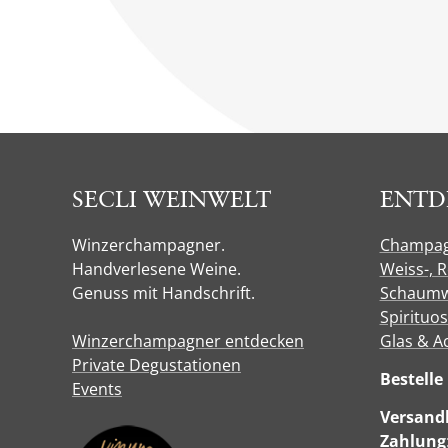
SECLI WEINWELT
ENTD
Winzerchampagner.
Champa
Handverlesene Weine.
Weiss-, 
Genuss mit Handschrift.
Schaumw
Spirituo
Winzerchampagner entdecken
Glas & A
Private Degustationen
Bestell
Events
Versandk
Zahlung