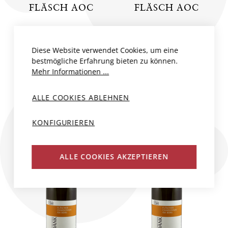
FLÄSCH AOC
FLÄSCH AOC
Schweiz, Graubünden
Schweiz, Graubünden
Hansruedi Adank
Hansruedi Adank
Diese Website verwendet Cookies, um eine
2022
75 cl
2025
75 cl
bestmögliche Erfahrung bieten zu können.
Mehr Informationen ...
CHF 46.50
CHF 48.00
ALLE COOKIES ABLEHNEN
KONFIGURIEREN
ALLE COOKIES AKZEPTIEREN