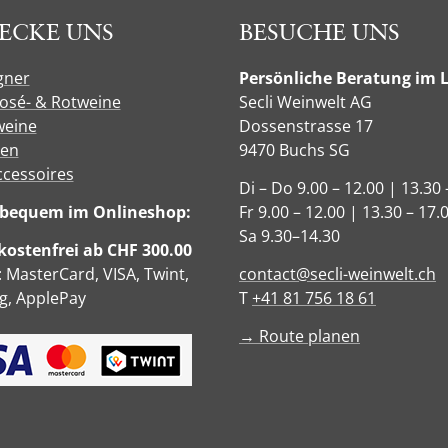
ECKE UNS
BESUCHE UNS
gner
Persönliche Beratung im 
Rosé- & Rotweine
Secli Weinwelt AG
eine
Dossenstrasse 17
sen
9470 Buchs SG
ccessoires
Di – Do 9.00 – 12.00 | 13.30 
e bequem im Onlineshop:
Fr 9.00 – 12.00 | 13.30 – 17.
Sa 9.30–14.30
ostenfrei ab CHF 300.00
: MasterCard, VISA, Twint,
contact@secli-weinwelt.ch
, ApplePay
T
+41 81 756 18 61
→ Route planen