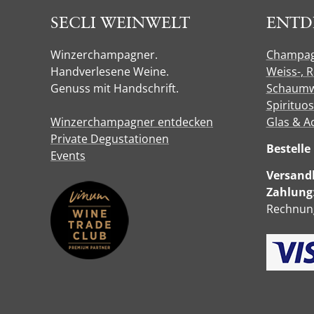
SECLI WEINWELT
ENTD
Winzerchampagner.
Champa
Handverlesene Weine.
Weiss-, 
Genuss mit Handschrift.
Schaumw
Spirituo
Winzerchampagner entdecken
Glas & A
Private Degustationen
Bestell
Events
Versandk
Zahlung
Rechnung