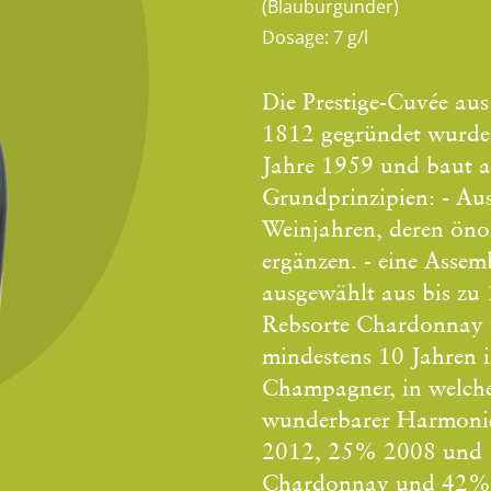
(Blauburgunder)
Dosage:
7 g/l
Die Prestige-Cuvée aus
1812 gegründet wurde.
Jahre 1959 und baut a
Grundprinzipien: - Au
Weinjahren, deren önol
ergänzen. - eine Asse
ausgewählt aus bis zu
Rebsorte Chardonnay üb
mindestens 10 Jahren im
Champagner, in welchem
wunderbarer Harmonie 
2012, 25% 2008 und 
Chardonnay und 42% P