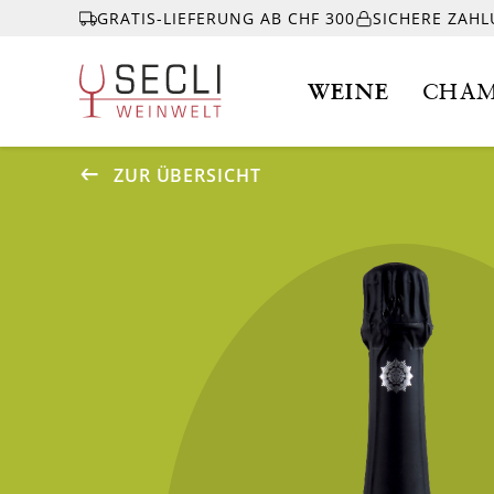
GRATIS-LIEFERUNG AB CHF 300
SICHERE ZAH
WEINE
CHAM
ZUR ÜBERSICHT
WEINE
CHAMPAGNER
& MEHR
EVENTS
ÜBER UNS