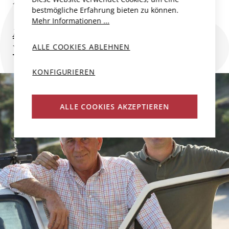
Piemonts – leise im Auftreten, aber...
bestmögliche Erfahrung bieten zu können.
Mehr Informationen ...
Mehr zum Produzent
ALLE COOKIES ABLEHNEN
Weitere Weine des Produzenten
KONFIGURIEREN
ALLE COOKIES AKZEPTIEREN