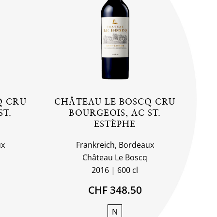
Q CRU
CHÂTEAU LE BOSCQ CRU
ST.
BOURGEOIS, AC ST.
ESTÈPHE
ux
Frankreich, Bordeaux
Château Le Boscq
2016
600 cl
CHF 348.50
N