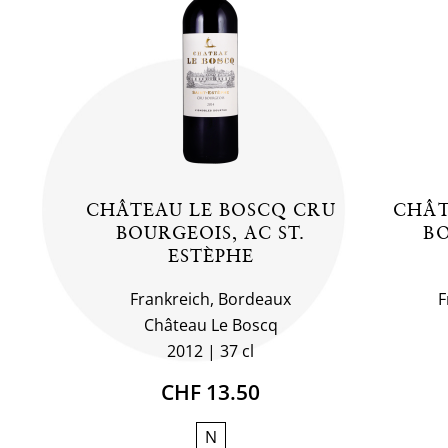
CHÂTEAU LE BOSCQ CRU
CHÂT
BOURGEOIS, AC ST.
BO
ESTÈPHE
Frankreich, Bordeaux
F
Château Le Boscq
2012
37 cl
CHF 13.50
N