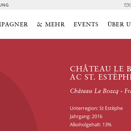
LUNG
PAGNER
& MEHR
EVENTS
ÜBER 
CHÂTEAU LE 
AC ST. ESTÈPH
Château Le Boscq - Fr
Unterregion:
St Estèphe
Jahrgang:
2016
Alkoholgehalt:
13%