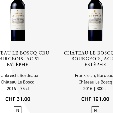
EAU LE BOSCQ CRU
CHÂTEAU LE BOSC
URGEOIS, AC ST.
BOURGEOIS, AC 
ESTÈPHE
ESTÈPHE
rankreich, Bordeaux
Frankreich, Bordea
Château Le Boscq
Château Le Boscq
2016
75 cl
2016
300 cl
CHF 31.00
CHF 191.00
N
N