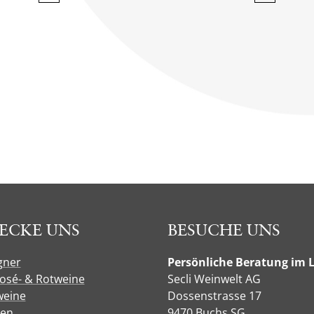
ECKE UNS
BESUCHE UNS
gner
Persönliche Beratung im 
Rosé- & Rotweine
Secli Weinwelt AG
eine
Dossenstrasse 17
sen
9470 Buchs SG