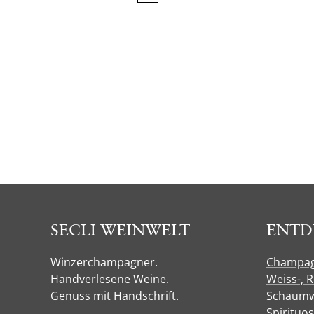
SECLI WEINWELT
ENTD
Winzerchampagner.
Champa
Handverlesene Weine.
Weiss-, 
Genuss mit Handschrift.
Schaumw
Spirituo