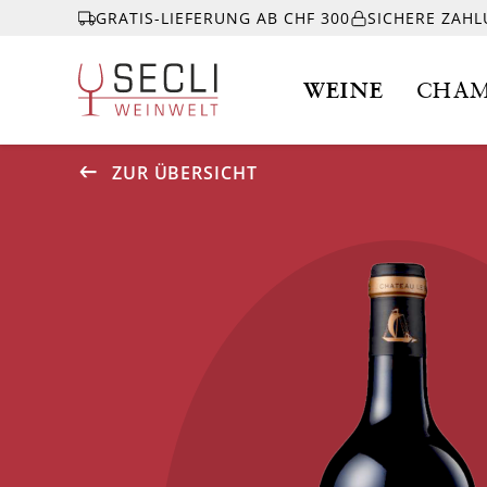
GRATIS-LIEFERUNG AB CHF 300
SICHERE ZAH
WEINE
CHAM
ZUR ÜBERSICHT
WEINE
CHAMPAGNER
& MEHR
EVENTS
ÜBER UNS