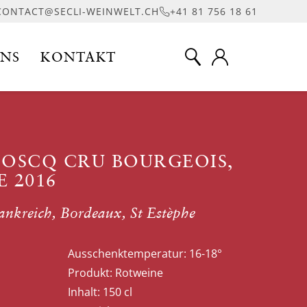
CONTACT@SECLI-WEINWELT.CH
+41 81 756 18 61
UNS
KONTAKT
BOSCQ CRU BOURGEOIS,
E 2016
ankreich, Bordeaux, St Estèphe
Ausschenktemperatur:
16-18°
Produkt:
Rotweine
Inhalt:
150 cl