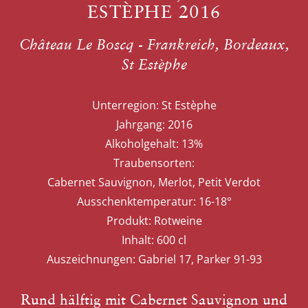
ESTÈPHE 2016
Château Le Boscq - Frankreich, Bordeaux,
St Estèphe
Unterregion:
St Estèphe
Jahrgang:
2016
Alkoholgehalt:
13%
Traubensorten:
Cabernet Sauvignon, Merlot, Petit Verdot
Ausschenktemperatur:
16-18°
Produkt:
Rotweine
Inhalt:
600 cl
Auszeichnungen:
Gabriel 17, Parker 91-93
Rund hälftig mit Cabernet Sauvignon und