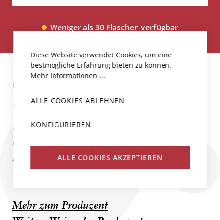
Weniger als 30 Flaschen verfügbar
Diese Website verwendet Cookies, um eine
bestmögliche Erfahrung bieten zu können.
Mehr Informationen ...
CHÂTEAU GRAND-PUY-
LACOSTE
ALLE COOKIES ABLEHNEN
KONFIGURIEREN
In der französischen Appellation Pauillac,
in der Nähe von Bordeaux, befindet sich
das Château Grand-Puy-Lacoste, dessen
ALLE COOKIES AKZEPTIEREN
Weine mit dem Namen des...
Mehr zum Produzent