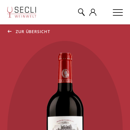
ZUR ÜBERSICHT
WEINE
CHAMPAGNER
& MEHR
EVENTS
ÜBER UNS
KONTAKT