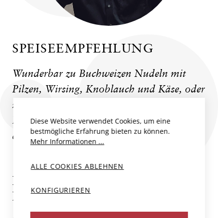
SPEISEEMPFEHLUNG
Wunderbar zu Buchweizen Nudeln mit
Pilzen, Wirsing, Knoblauch und Käse, oder
zu geschmortem Kaninchen mit
Dörrpflaumen und natürlich klassisch zu
Diese Website verwendet Cookies, um eine
bestmögliche Erfahrung bieten zu können.
einem traditionellen "Boeuf Bourguignon"
Mehr Informationen ...
ALLE COOKIES ABLEHNEN
DOMAINE PASCALE RION
KONFIGURIEREN
DELHAUTAL