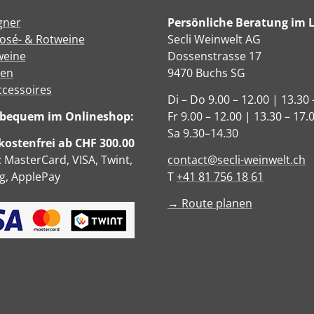
gner
Persönliche Beratung im 
Rosé- & Rotweine
Secli Weinwelt AG
eine
Dossenstrasse 17
sen
9470 Buchs SG
ccessoires
Di – Do 9.00 – 12.00 | 13.30 
e bequem im Onlineshop:
Fr 9.00 – 12.00 | 13.30 – 17.
Sa 9.30–14.30
ostenfrei ab CHF 300.00
: MasterCard, VISA, Twint,
contact@secli-weinwelt.ch
, ApplePay
T
+41 81 756 18 61
→ Route planen