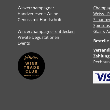
Winzerchampagner.
Champa
Handverlesene Weine.
Weiss-, 
Genuss mit Handschrift.
Schaumw
Spirituo
Winzerchampagner entdecken
Glas & A
Private Degustationen
Bestell
Events
Versandk
Zahlung
Rechnung