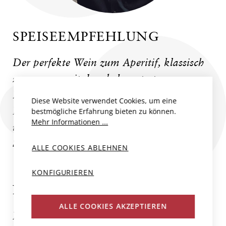
SPEISEEMPFEHLUNG
Der perfekte Wein zum Aperitif, klassisch
zusammen mit dem bekanntesten
Rohschinken aus dem Friaul, dem San
Diese Website verwendet Cookies, um eine
Daniele serviert. Passt aber auch
bestmögliche Erfahrung bieten zu können.
Mehr Informationen ...
wunderbar zu verschiedenen Eierspeisen,
Spargelgerichten und zu Fisch.
ALLE COOKIES ABLEHNEN
KONFIGURIEREN
NORINA PEZ
ALLE COOKIES AKZEPTIEREN
Norina Pez liegt im Collio Goriziano,