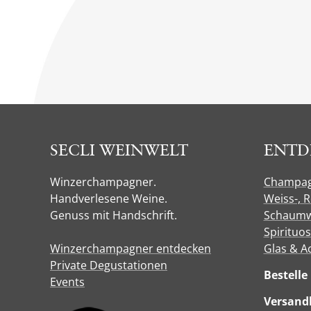
SECLI WEINWELT
ENTD
Winzerchampagner.
Champa
Handverlesene Weine.
Weiss-, 
Genuss mit Handschrift.
Schaumw
Spirituo
Winzerchampagner entdecken
Glas & A
Private Degustationen
Bestell
Events
Versandk