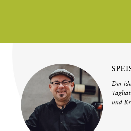
SPE
Der id
Tagliat
und Krä