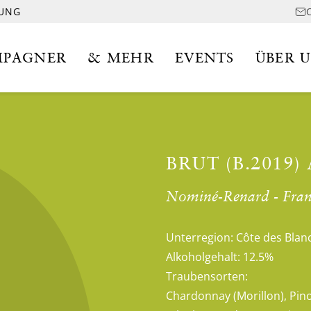
LUNG
PAGNER
& MEHR
EVENTS
ÜBER 
BRUT (B.2019)
Nominé-Renard - Fran
Unterregion:
Côte des Blan
Alkoholgehalt:
12.5%
Traubensorten:
Chardonnay (Morillon), Pino