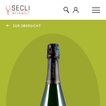
ZUR ÜBERSICHT
WEINE
CHAMPAGNER
& MEHR
EVENTS
ÜBER UNS
KONTAKT