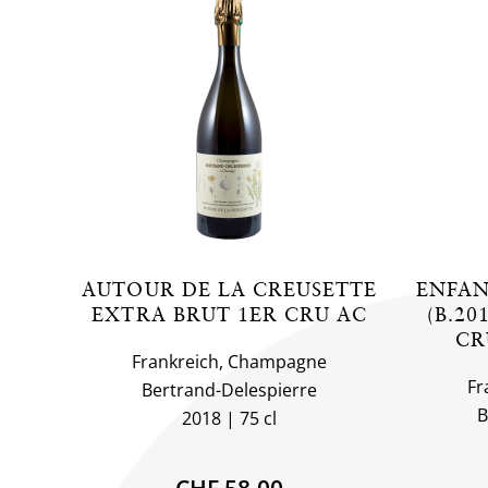
AUTOUR DE LA CREUSETTE
ENFAN
EXTRA BRUT 1ER CRU AC
(B.20
CR
Frankreich, Champagne
Fr
Bertrand-Delespierre
B
2018
75 cl
CHF 58.00