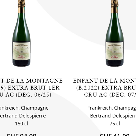
T DE LA MONTAGNE
ENFANT DE LA MO
19) EXTRA BRUT 1ER
(B.2022) EXTRA BR
U AC (DEG. 06/25)
CRU AC (DEG. 07/
ankreich, Champagne
Frankreich, Champa
ertrand-Delespierre
Bertrand-Delespier
150 cl
75 cl
CHF 94.00
CHF 41.00