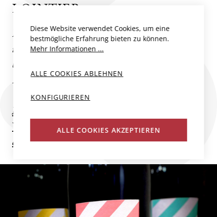
LOINTIER
Diese Website verwendet Cookies, um eine
Im grünen Herzen der Champagne, im
bestmögliche Erfahrung bieten zu können.
idyllischen Tal des Marne bei Crézancy,
Mehr Informationen ...
betreiben Jean-Baptiste und Hélène
ALLE COOKIES ABLEHNEN
Lointier ihren kleinen,...
KONFIGURIEREN
Mehr zum Produzent
Weitere Champagner und Schaumweine
ALLE COOKIES AKZEPTIEREN
des Produzenten