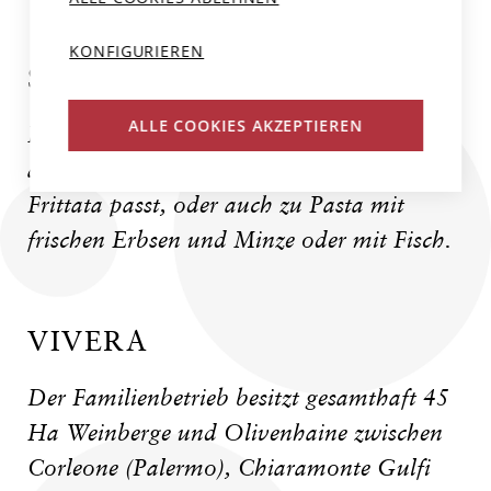
KONFIGURIEREN
SPEISEEMPFEHLUNG
ALLE COOKIES AKZEPTIEREN
Ein wunderbarer Wein zum Apéro, der
auch hervorragend zu einer Gemüse-
Frittata passt, oder auch zu Pasta mit
frischen Erbsen und Minze oder mit Fisch.
VIVERA
Der Familienbetrieb besitzt gesamthaft 45
Ha Weinberge und Olivenhaine zwischen
Corleone (Palermo), Chiaramonte Gulfi