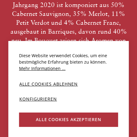
Jahrgang 2020 ist komponiert aus 50%
Cabernet Sauvignon, 35% Merlot, 11%
Petit Verdot und 4% Cabernet Franc,
ausgebaut in Barriques, davon rund 40%
neu. Im Bouquet zeigen sich Aromen von
roten und blauen Beeren, Kirschen und
Diese Website verwendet Cookies, um eine
etwas Pflaume, dazu feine Töne von
bestmögliche Erfahrung bieten zu können.
Orangenschale, unterlegt mit floral
Mehr Informationen ...
würzigen Noten. Einladender Gaumen, mit
saftiger Frucht und feinen Tanninen.
ALLE COOKIES ABLEHNEN
KONFIGURIEREN
PDF DOWNLOADEN
CHF 40.00
ALLE COOKIES AKZEPTIEREN
N