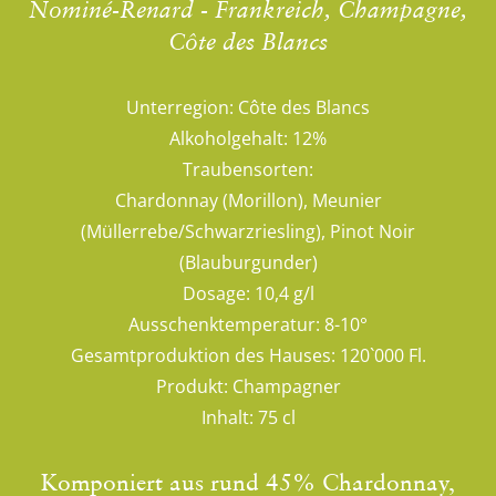
Nominé-Renard - Frankreich, Champagne,
Côte des Blancs
Unterregion:
Côte des Blancs
Alkoholgehalt:
12%
Traubensorten:
Chardonnay (Morillon), Meunier
(Müllerrebe/Schwarzriesling), Pinot Noir
(Blauburgunder)
Dosage:
10,4 g/l
Ausschenktemperatur:
8-10°
Gesamtproduktion des Hauses:
120`000 Fl.
Produkt:
Champagner
Inhalt:
75 cl
Komponiert aus rund 45% Chardonnay,