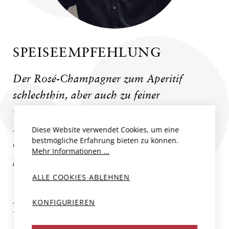
SPEISEEMPFEHLUNG
Der Rosé-Champagner zum Aperitif
schlechthin, aber auch zu feiner
Gemüseküche, saftigen Melonen mit
Rohschinken, zu leichten Fischgerichten,
Diese Website verwendet Cookies, um eine
bestmögliche Erfahrung bieten zu können.
oder auch wunderbar zu nicht zu süssen,
Mehr Informationen ...
fruchtigen Desserts.
ALLE COOKIES ABLEHNEN
KONFIGURIEREN
NOMINÉ-RENARD