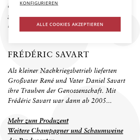
KONFIGURIEREN
etwa Steinbutt mit Beurre Blanc oder
gratinierter Hummer, aufs schönste
ALLE COOKIES AKZEPTIEREN
begleitet.
FRÉDÉRIC SAVART
Als kleiner Nachkriegsbetrieb lieferten
Großvater René und Vater Daniel Savart
ihre Trauben der Genossenschaft. Mit
Frédéric Savart war dann ab 2005...
Mehr zum Produzent
Weitere Champagner und Schaumweine