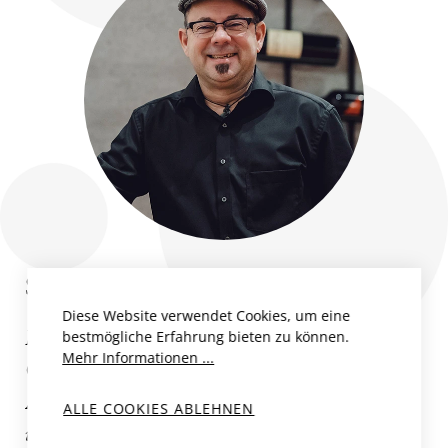
SPEISEEMPFEHLUNG
Diese Website verwendet Cookies, um eine
Ein enorm eleganter und tiefgründiger
bestmögliche Erfahrung bieten zu können.
Mehr Informationen ...
Champagner, der nicht nur als edler
Aperitif glänzt, sondern auch
ALLE COOKIES ABLEHNEN
verschiedenste Fische und Krustentiere, wie