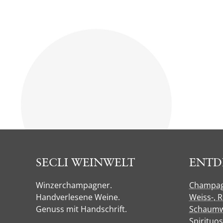
SECLI WEINWELT
ENTD
Winzerchampagner.
Champa
Handverlesene Weine.
Weiss-, 
Genuss mit Handschrift.
Schaumw
Spirituo