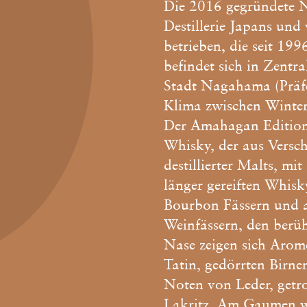
Die 2016 gegründete N
Destillerie Japans un
betrieben, die seit 1996
befindet sich in Zentr
Stadt Nagahama (Präfe
Klima zwischen Winter
Der Amahagan Edition 
Whisky, der aus Versch
destillierter Malts, mi
länger gereiften Whisk
Bourbon Fässern und a
Weinfässern, den berüh
Nase zeigen sich Arome
Tatin, gedörrten Birne
Noten von Leder, getr
Lakritz. Am Gaumen we