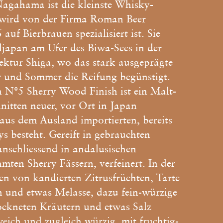
agahama ist die kleinste Whisky-
d wird von der Firma Roman Beer
 auf Bierbrauen spezialisiert ist. Sie
aljapan am Ufer des Biwa-Sees in der
ktur Shiga, wo das stark ausgeprägte
 und Sommer die Reifung begünstigt.
N°5 Sherry Wood Finish ist ein Malt-
nitten neuer, vor Ort in Japan
t aus dem Ausland importierten, bereits
ys besteht. Gereift in gebrauchten
nschliessend in andalusischen
mten Sherry Fässern, verfeinert. In der
n von kandierten Zitrusfrüchten, Tarte
n und etwas Melasse, dazu fein-würzige
ockneten Kräutern und etwas Salz
ich und zugleich würzig, mit fruchtig-