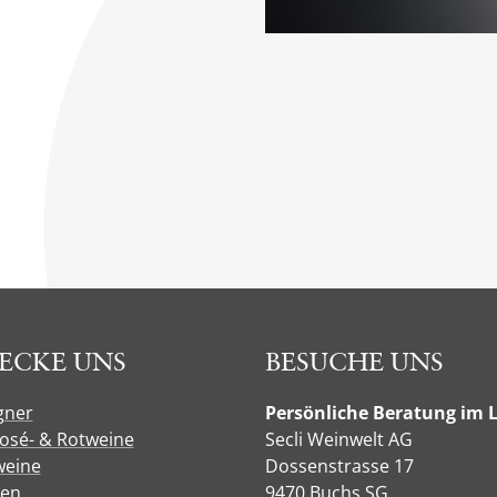
ECKE UNS
BESUCHE UNS
gner
Persönliche Beratung im 
Rosé- & Rotweine
Secli Weinwelt AG
eine
Dossenstrasse 17
sen
9470 Buchs SG