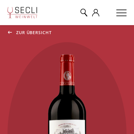
ZUR ÜBERSICHT
WEINE
CHAMPAGNER
& MEHR
EVENTS
ÜBER UNS
KONTAKT