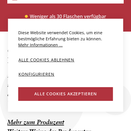
Weniger als 30 Flaschen verfügbar
Diese Website verwendet Cookies, um eine
bestmögliche Erfahrung bieten zu können.
Mehr Informationen ...
CHÂTEAU GRAND-PUY-
LACOSTE
ALLE COOKIES ABLEHNEN
KONFIGURIEREN
In der französischen Appellation Pauillac,
in der Nähe von Bordeaux, befindet sich
das Château Grand-Puy-Lacoste, dessen
ALLE COOKIES AKZEPTIEREN
Weine mit dem Namen des...
Mehr zum Produzent