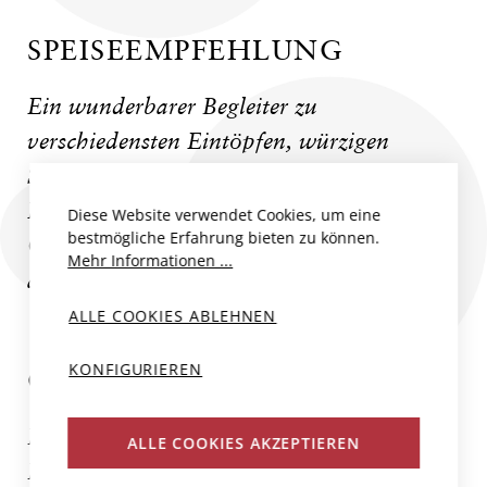
SPEISEEMPFEHLUNG
Ein wunderbarer Begleiter zu
verschiedensten Eintöpfen, würzigen
Schmor- oder Pilzgerichten, dunklem
Fleisch vom Grill wie etwa Steak vom
Diese Website verwendet Cookies, um eine
bestmögliche Erfahrung bieten zu können.
Galicischen Rind, oder zu Wild. Toll aber
Mehr Informationen ...
auch zu reifen Hartkäsen.
ALLE COOKIES ABLEHNEN
KONFIGURIEREN
CASA LA RAD
Die Bodegas Casa la Rad liegt im Rioja
ALLE COOKIES AKZEPTIEREN
Baja, nördlich des Ocón-Tals. Auf