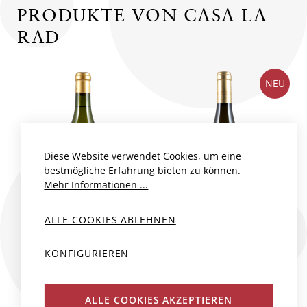
PRODUKTE VON CASA LA
RAD
NEU
Diese Website verwendet Cookies, um eine
bestmögliche Erfahrung bieten zu können.
Mehr Informationen ...
ALLE COOKIES ABLEHNEN
KONFIGURIEREN
CASA LA RAD
SOLARCE BLANCO
BLANCO RIOJA
RIOJA DOC
DOCA
ALLE COOKIES AKZEPTIEREN
Spanien, Rioja