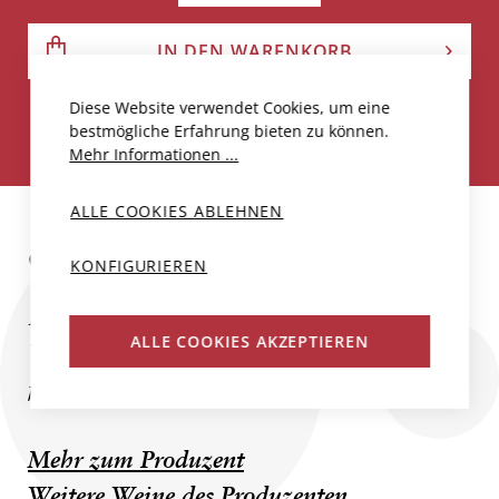
IN DEN WARENKORB
Diese Website verwendet Cookies, um eine
Weniger als 30 Flaschen verfügbar
bestmögliche Erfahrung bieten zu können.
Mehr Informationen ...
ALLE COOKIES ABLEHNEN
COMTESSE DE CHERISEY
KONFIGURIEREN
Dieses relativ junge, rund 8 ha große
ALLE COOKIES AKZEPTIEREN
Weingut, das eher für seine Weißweine als
für seine Rotweine bekannt ist,...
Mehr zum Produzent
Weitere Weine des Produzenten