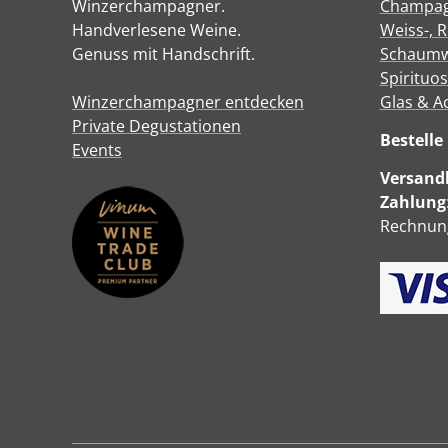
Winzerchampagner.
Champa
Handverlesene Weine.
Weiss-, 
Genuss mit Handschrift.
Schaumw
Spirituo
Winzerchampagner entdecken
Glas & A
Private Degustationen
Bestell
Events
Versandk
Zahlung
Rechnung