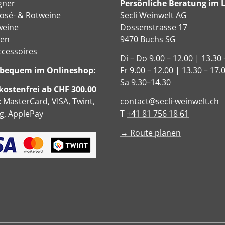
gner
Persönliche Beratung im 
Rosé- & Rotweine
Secli Weinwelt AG
eine
Dossenstrasse 17
sen
9470 Buchs SG
ccessoires
Di – Do 9.00 – 12.00 | 13.30 
e bequem im Onlineshop:
Fr 9.00 – 12.00 | 13.30 – 17.
Sa 9.30–14.30
ostenfrei ab CHF 300.00
: MasterCard, VISA, Twint,
contact@secli-weinwelt.ch
, ApplePay
T
+41 81 756 18 61
→ Route planen