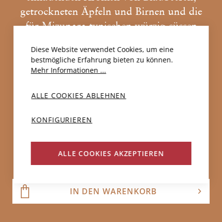
getrockneten Äpfeln und Birnen und die
für Mizunara typischen würzig-süssen
Noten von Honig, Kokos, Vanille und
Diese Website verwendet Cookies, um eine
Muskatnuss, sowie ein Hauch von Tabak
bestmögliche Erfahrung bieten zu können.
und Malz im zart pfeffrigen Abgang.
Mehr Informationen ...
RARITÄT!
ALLE COOKIES ABLEHNEN
CHF 143.00
KONFIGURIEREN
N
ALLE COOKIES AKZEPTIEREN
IN DEN WARENKORB