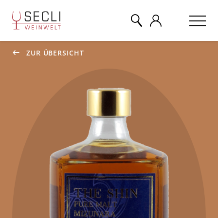
ZUR ÜBERSICHT
WEINE
CHAMPAGNER
& MEHR
EVENTS
ÜBER UNS
KONTAKT