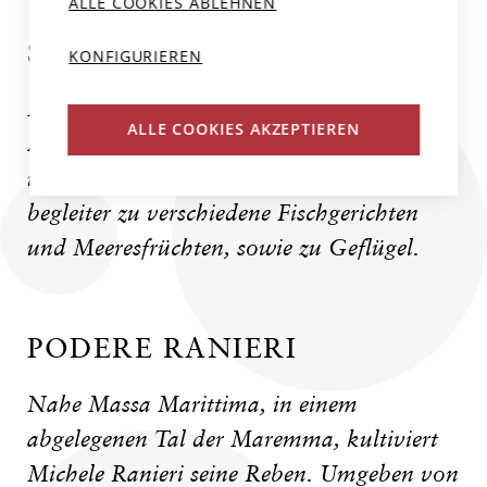
ALLE COOKIES ABLEHNEN
SPEISEEMPFEHLUNG
KONFIGURIEREN
Ein wunderbarer Wein zum Apéro mit
ALLE COOKIES AKZEPTIEREN
Antipasti, eingelegtem Gemüse, Oliven
und Pecorino-Würfel. Toll aber auch als
begleiter zu verschiedene Fischgerichten
und Meeresfrüchten, sowie zu Geflügel.
PODERE RANIERI
Nahe Massa Marittima, in einem
abgelegenen Tal der Maremma, kultiviert
Michele Ranieri seine Reben. Umgeben von