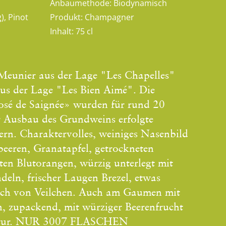
Anbaumethode:
Biodynamisch
), Pinot
Produkt:
Champagner
Inhalt:
75 cl
eunier aus der Lage "Les Chapelles"
s der Lage "Les Bien Aimé". Die
osé de Saignée» wurden für rund 20
r Ausbau des Grundweins erfolgte
ern. Charaktervolles, weiniges Nasenbild
eren, Granatapfel, getrockneten
ten Blutorangen, würzig unterlegt mit
ln, frischer Laugen Brezel, etwas
uch von Veilchen. Auch am Gaumen mit
n, zupackend, mit würziger Beerenfrucht
ruktur. NUR 3007 FLASCHEN