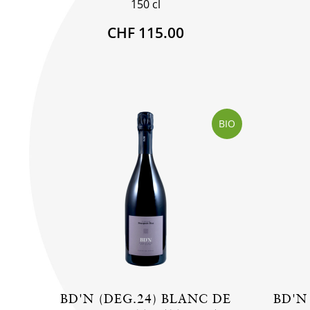
150 cl
CHF 115.00
BIO
BD'N (DEG.24) BLANC DE
BD'N