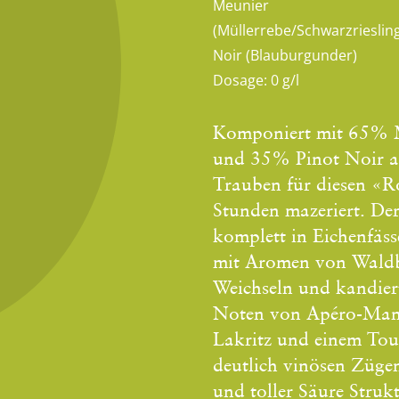
Meunier
(Müllerrebe/Schwarzriesling
Noir (Blauburgunder)
Dosage:
0 g/l
Komponiert mit 65% M
und 35% Pinot Noir au
Trauben für diesen «R
Stunden mazeriert. De
komplett in Eichenfäss
mit Aromen von Waldbe
Weichseln und kandier
Noten von Apéro-Mande
Lakritz und einem To
deutlich vinösen Züge
und toller Säure St