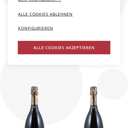
BLANC DE BLANCS
BLANC DE NOIRS
XXII (DEG.24)
XX (DEG.09/25)
EXTRA BRUT 1ER
EXTRA BRUT
ALLE COOKIES ABLEHNEN
CRU AC
GRAND CRU AC
KONFIGURIEREN
Frankreich, Champagne
Frankreich, Champagne
Brice
Brice
75 cl
75 cl
ALLE COOKIES AKZEPTIEREN
CHF 46.00
CHF 48.00