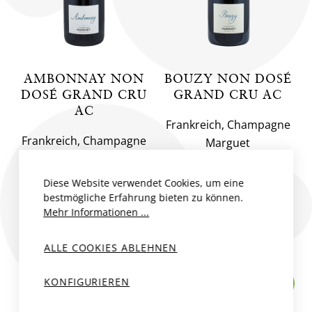
AMBONNAY NON
BOUZY NON DOSÉ
DOSÉ GRAND CRU
GRAND CRU AC
AC
Frankreich, Champagne
Frankreich, Champagne
Marguet
Marguet
2021
75 cl
2021
75 cl
Diese Website verwendet Cookies, um eine
bestmögliche Erfahrung bieten zu können.
CHF 82.00
CHF 82.00
Mehr Informationen ...
ALLE COOKIES ABLEHNEN
KONFIGURIEREN
NEU
BIO