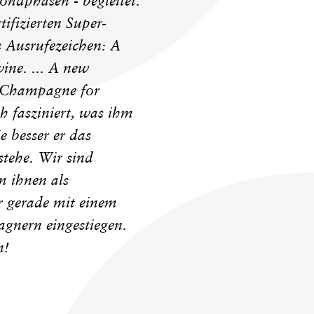
ndphasen - begleitet.
ifizierten Super-
s Ausrufezeichen: A
ine. ... A new
 Champagne for
h fasziniert, was ihm
e besser er das
tehe. Wir sind
m ihnen als
r gerade mit einem
gnern eingestiegen.
n!