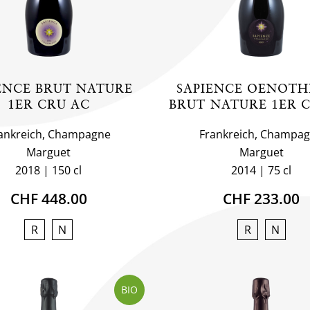
ENCE BRUT NATURE
SAPIENCE OENOT
1ER CRU AC
BRUT NATURE 1ER 
ankreich, Champagne
Frankreich, Champa
Marguet
Marguet
2018
150 cl
2014
75 cl
CHF 448.00
CHF 233.00
R
N
R
N
BIO