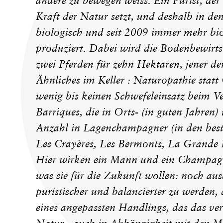
andere zu bewegen weiss. Ein Purist, der
Kraft der Natur setzt, und deshalb in d
biologisch und seit 2009 immer mehr b
produziert. Dabei wird die Bodenbewirts
zwei Pferden für zehn Hektaren, jener de
Ähnliches im Keller : Naturopathie statt 
wenig bis keinen Schwefeleinsatz beim 
Barriques, die in Orts- (in guten Jahre
Anzahl in Lagenchampagner (in den bes
Les Crayères, Les Bermonts, La Grande Ru
Hier wirken ein Mann und ein Champagn
was sie für die Zukunft wollen: noch aus
puristischer und balancierter zu werde
eines angepassten Handlings, das das ve