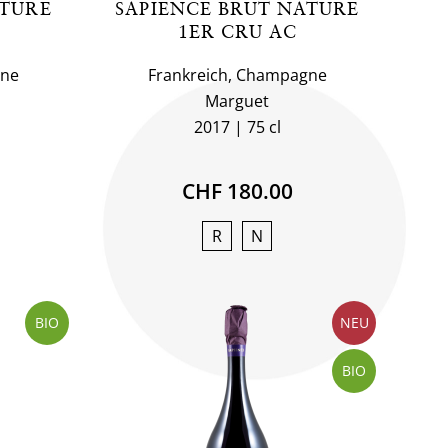
ATURE
SAPIENCE BRUT NATURE
1ER CRU AC
gne
Frankreich, Champagne
Marguet
2017
75 cl
CHF 180.00
R
N
BIO
NEU
BIO