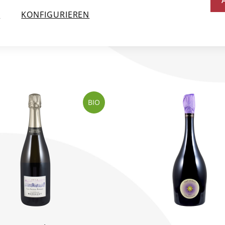
2021
75 cl
2021
75 cl
N
KONFIGURIEREN
CHF 82.00
CHF 82.00
BIO