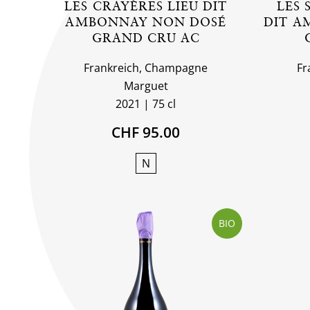
LES CRAYÈRES LIEU DIT
LES 
AMBONNAY NON DOSÉ
DIT A
GRAND CRU AC
Frankreich, Champagne
Fr
Marguet
2021
75 cl
CHF 95.00
N
BIO