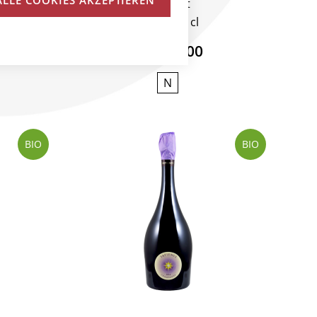
Marguet
2021
75 cl
CHF 95.00
N
BIO
BIO