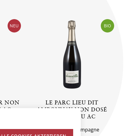
NEU
BIO
ER NON
LE PARC LIEU DIT
 AC
AMBONNAY NON DOSÉ
GRAND CRU AC
gne
Frankreich, Champagne
ALLE COOKIES AKZEPTIEREN