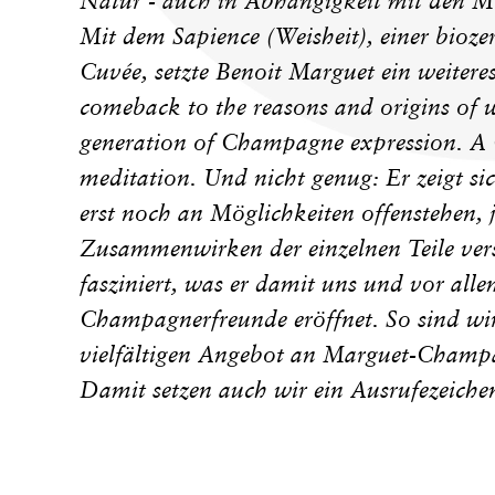
Natur - auch in Abhängigkeit mit den Mo
Mit dem Sapience (Weisheit), einer biozert
Cuvée, setzte Benoit Marguet ein weitere
comeback to the reasons and origins of w
generation of Champagne expression. A
meditation. Und nicht genug: Er zeigt sic
erst noch an Möglichkeiten offenstehen, j
Zusammenwirken der einzelnen Teile vers
fasziniert, was er damit uns und vor alle
Champagnerfreunde eröffnet. So sind wi
vielfältigen Angebot an Marguet-Champa
Damit setzen auch wir ein Ausrufezeiche