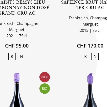
SAINTS RÉMYS LIEU
SAPIENCE BRUT N
MBONNAY NON DOSÉ
1ER CRU AC
GRAND CRU AC
Frankreich, Champa
ankreich, Champagne
Marguet
Marguet
2015
75 cl
2021
75 cl
CHF 95.00
CHF 170.00
R
N
R
N
NEU
BIO