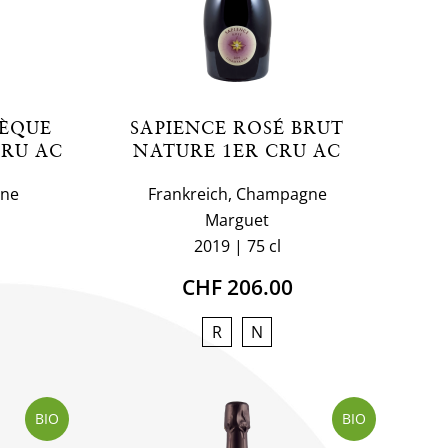
HÈQUE
SAPIENCE ROSÉ BRUT
CRU AC
NATURE 1ER CRU AC
gne
Frankreich, Champagne
Marguet
2019
75 cl
CHF 206.00
R
N
BIO
BIO