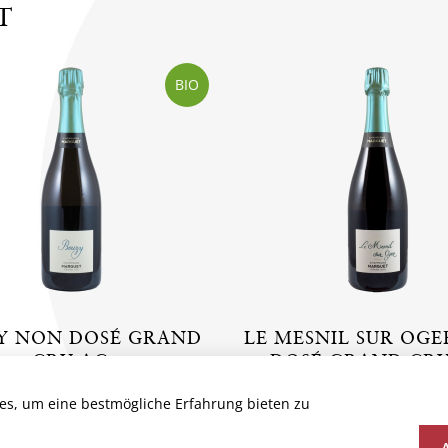
T
BIO
Y NON DOSÉ GRAND
LE MESNIL SUR OG
CRU AC
DOSÉ GRAND CRU
ankreich, Champagne
Frankreich, Champa
es, um eine bestmögliche Erfahrung bieten zu
Marguet
Marguet