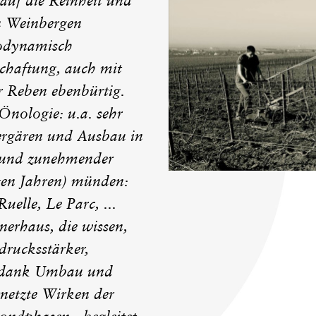
 auf die Reinheit und
en Weinbergen
iodynamisch
chaftung, auch mit
r Reben ebenbürtig.
Önologie: u.a. sehr
Vergären und Ausbau in
n) und zunehmender
ten Jahren) münden:
elle, Le Parc, ...
erhaus, die wissen,
drucksstärker,
n, dank Umbau und
rnetzte Wirken der