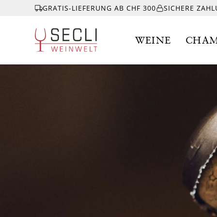
GRATIS-LIEFERUNG AB CHF 300
SICHERE ZAH
WEINE
CHAM
WEINE
CHAMPAGNER
& MEHR
EVENTS
ÜBER UNS