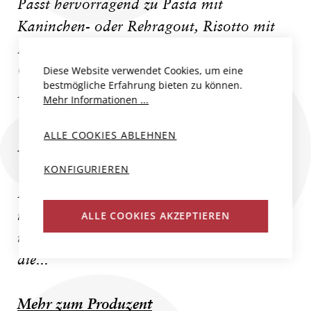
Passt hervorragend zu Pasta mit
Kaninchen- oder Rehragout, Risotto mit
Pilzen, zu gebratenem Fleisch oder auch zu
Geflügel, etwa Perlhuhn oder auch zur
Diese Website verwendet Cookies, um eine
bestmögliche Erfahrung bieten zu können.
Entenbrust z.B. mit Brombeersauce.
Mehr Informationen ...
ALLE COOKIES ABLEHNEN
WEINGUT SCHEIBLHOFER
KONFIGURIEREN
Erich Scheiblhofer zählt zur jungen Garde
im Burgenland, die in den letzten Jahren
ALLE COOKIES AKZEPTIEREN
vor allem mit ihren Top-Rotweinqualitäten
die...
Mehr zum Produzent