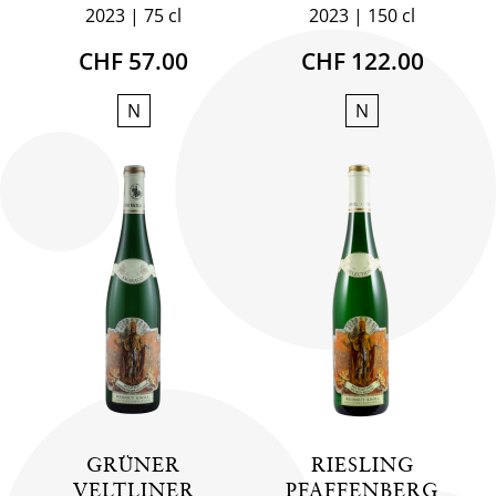
2023
75 cl
2023
150 cl
CHF 57.00
CHF 122.00
N
N
GRÜNER
RIESLING
VELTLINER
PFAFFENBERG